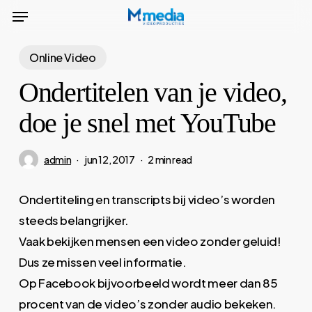
Menu
Skip
to
main
Online Video
content
Ondertitelen van je video,
doe je snel met YouTube
admin
jun 12, 2017
2 min read
Ondertiteling en transcripts bij video’s worden
steeds belangrijker.
Vaak bekijken mensen een video zonder geluid!
Dus ze missen veel informatie.
Op Facebook bijvoorbeeld wordt meer dan 85
procent van de video’s zonder audio bekeken.