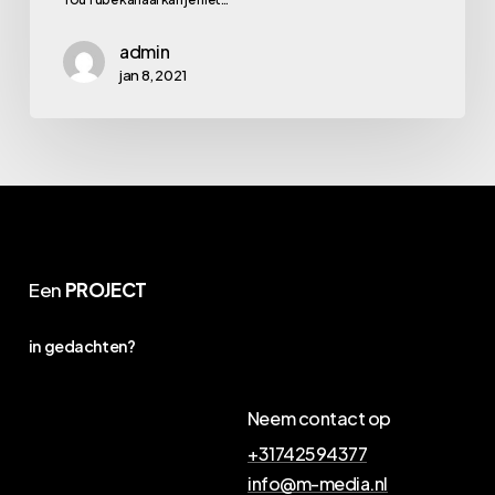
kanaal
admin
bereiken?
jan 8, 2021
Een
PROJECT
in gedachten?
Neem contact op
+31742594377
info@m-media.nl