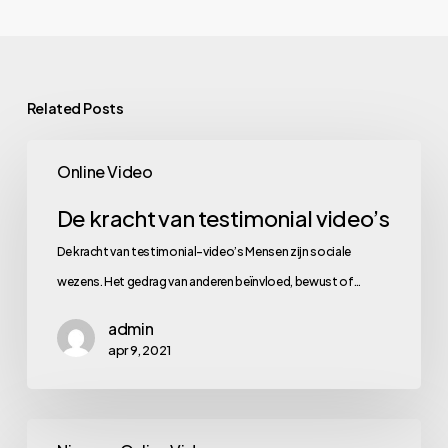
Related Posts
De
Online Video
kracht
van
De kracht van testimonial video’s
testimonial
De kracht van testimonial-video’s Mensen zijn sociale
video’s
wezens. Het gedrag van anderen beïnvloed, bewust of…
admin
apr 9, 2021
Mobile-