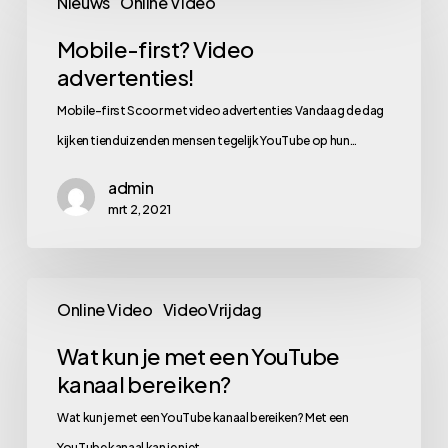
Nieuws
Online Video
first?
Video
Mobile-first? Video
advertenties!
advertenties!
Mobile-first Scoor met video advertenties Vandaag de dag
kijken tienduizenden mensen tegelijk YouTube op hun…
admin
mrt 2, 2021
Wat
Online Video
VideoVrijdag
kun
je
Wat kun je met een YouTube
kanaal bereiken?
met
een
Wat kun je met een YouTube kanaal bereiken? Met een
YouTube
YouTube kanaal kan je niet…