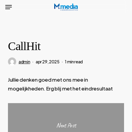
Menu
Skip
to
main
content
CallHit
admin
apr 29, 2025
1 min read
Jullie denken goed met ons mee in
mogelijkheden. Erg blij met het eindresultaat
Next Post