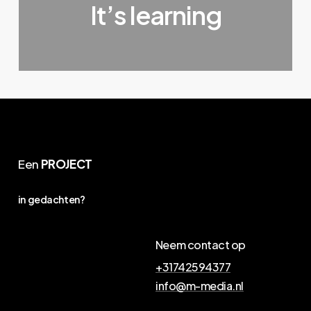
It’s learning
Een
PROJECT
in gedachten?
Neem contact op
+31742594377
info@m-media.nl