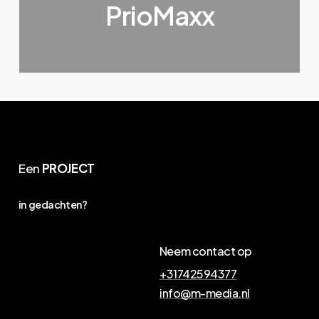
PrioMaxx
Een
PROJECT
in gedachten?
Neem contact op
+31742594377
info@m-media.nl