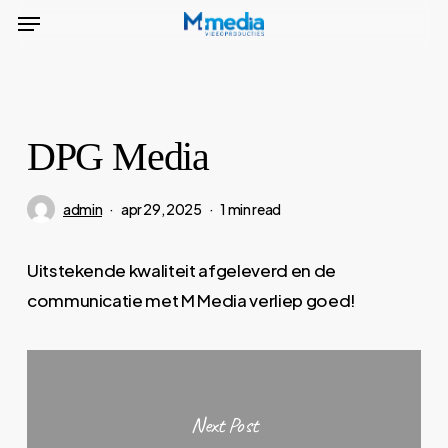
Menu
Skip
to
main
content
DPG Media
admin
apr 29, 2025
1 min read
Uitstekende kwaliteit afgeleverd en de
communicatie met M Media verliep goed!
Next Post