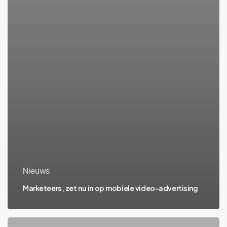
Nieuws
Marketeers, zet nu in op mobiele video-advertising
Adverteren