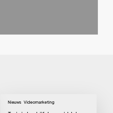
Train
Nieuws
Videomarketing
je
bedrijf