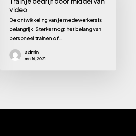
Train je bedrijf door middel van
video
door
middel
De ontwikkeling van je medewerkers is
van
belangrijk. Sterker nog: het belang van
video
personeel trainen of…
admin
mrt 16, 2021