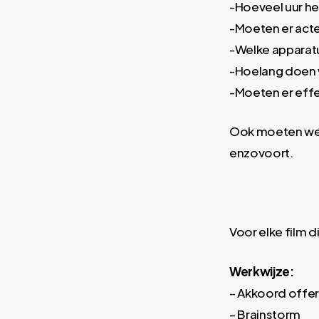
-Hoeveel uur he
-Moeten er act
-Welke apparat
-Hoelang doen
-Moeten er ef
Ook moeten we r
enzovoort.
Voor elke film 
Werkwijze:
– Akkoord offe
– Brainstorm