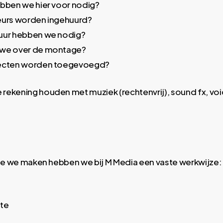
bben we hier voor nodig?
eurs worden ingehuurd?
uur hebben we nodig?
 we over de montage?
fecten worden toegevoegd?
ekening houden met muziek (rechtenvrij), sound fx, vo
die we maken hebben we bij M Media een vaste werkwijze:
rte