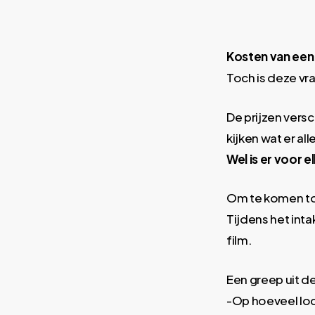
Kosten van een 
Toch is deze vr
De prijzen vers
kijken wat er all
Wel is er voor 
Om te komen tot
Tijdens het int
film.
Een greep uit de
-Op hoeveel loc