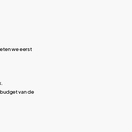
oeten we eerst
k.
gsbudget van de