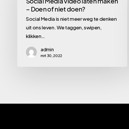
Social Media video laten maken
– Doen of niet doen?
laten
maken
Social Media is niet meer weg te denken
–
uit ons leven. We taggen, swipen,
Doen
klikken…
of
admin
niet
mrt 30, 2022
doen?