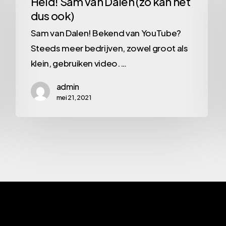
Held! Sam van Dalen (zo kan het
dus ook)
Dalen
(zo
Sam van Dalen! Bekend van YouTube?
kan
Steeds meer bedrijven, zowel groot als
het
klein, gebruiken video.…
dus
admin
ook)
mei 21, 2021