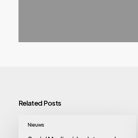
Related Posts
Social
Nieuws
Media
video