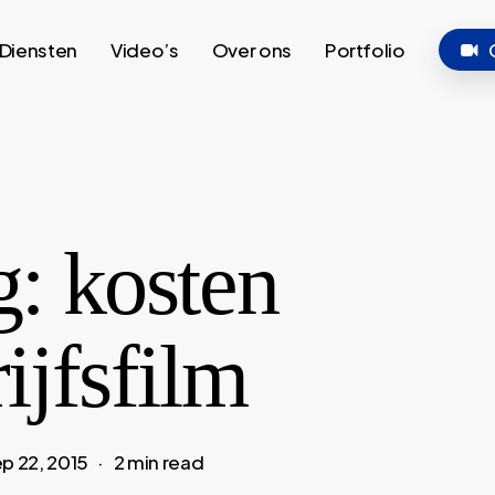
Diensten
Video’s
Over ons
Portfolio
: kosten
ijfsfilm
p 22, 2015
2 min read