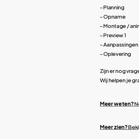
– Planning
– Opname
– Montage / ani
– Preview 1
– Aanpassingen
– Oplevering
Zijn er nog vra
Wij helpen je gr
Meer weten?
N
Meer zien?
Beki