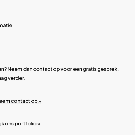
matie
gen? Neem dan contact op voor een gratis gesprek.
aag verder.
eem contact op »
jk ons portfolio »