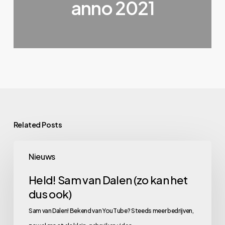
anno 2021
Related Posts
Held!
Nieuws
Sam
van
Held! Sam van Dalen (zo kan het
dus ook)
Dalen
(zo
Sam van Dalen! Bekend van YouTube? Steeds meer bedrijven,
kan