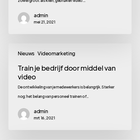
zowel groot als klein, gebruiken video.…
het
admin
dus
mei 21, 2021
ook)
Train
Nieuws
Videomarketing
je
bedrijf
Train je bedrijf door middel van
video
door
middel
De ontwikkeling van je medewerkers is belangrijk. Sterker
van
nog: het belang van personeel trainen of…
video
admin
mrt 16, 2021