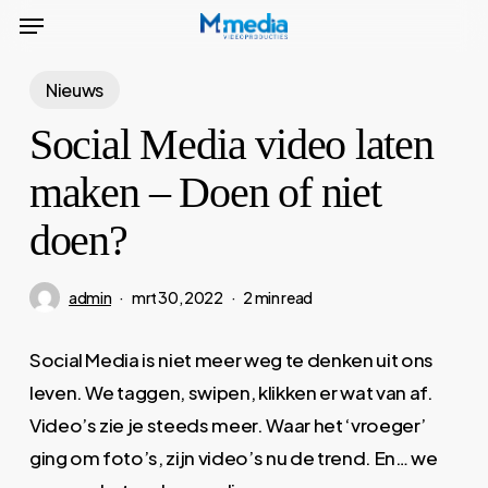
Menu
Skip
to
main
Nieuws
content
Social Media video laten
maken – Doen of niet
doen?
admin
mrt 30, 2022
2 min read
Social Media is niet meer weg te denken uit ons
leven. We taggen, swipen, klikken er wat van af.
Video’s zie je steeds meer. Waar het ‘vroeger’
ging om foto’s, zijn video’s nu de trend. En… we