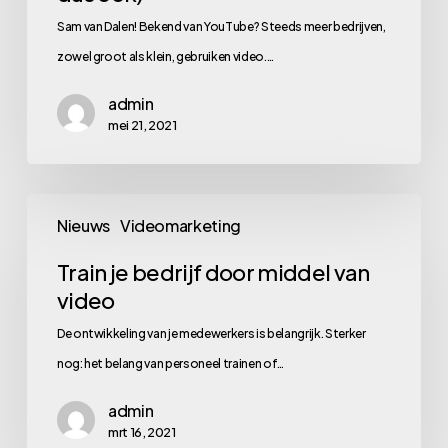
(zo
Sam van Dalen! Bekend van YouTube? Steeds meer bedrijven,
kan
zowel groot als klein, gebruiken video.…
het
admin
dus
mei 21, 2021
ook)
Train
Nieuws
Videomarketing
je
bedrijf
Train je bedrijf door middel van
video
door
middel
De ontwikkeling van je medewerkers is belangrijk. Sterker
van
nog: het belang van personeel trainen of…
video
admin
mrt 16, 2021