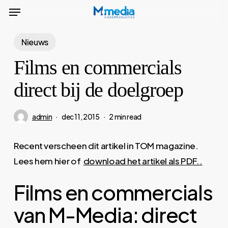
Menu
Skip
to
main
Nieuws
content
Films en commercials
direct bij de doelgroep
admin
dec 11, 2015
2 min read
Recent verscheen dit artikel in TOM magazine.
Lees hem hier of
download het artikel als PDF..
Films en commercials
van M-Media: direct