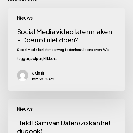
Social
Nieuws
Media
video
Social Media video laten maken
– Doen of niet doen?
laten
maken
Social Media is niet meer weg te denken uit ons leven. We
–
taggen, swipen, klikken…
Doen
admin
of
mrt 30, 2022
niet
doen?
Held!
Nieuws
Sam
van
Held! Sam van Dalen (zo kan het
dus ook)
Dalen