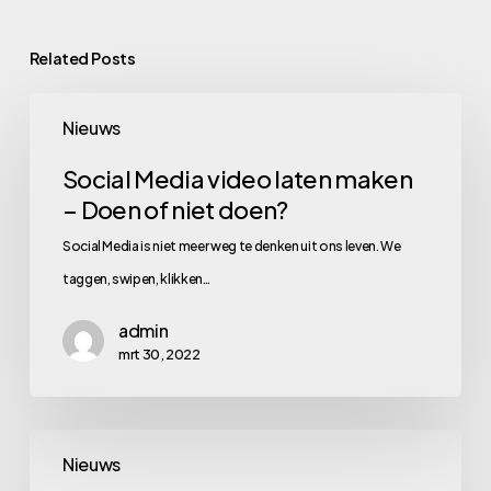
Related Posts
Social
Nieuws
Media
video
Social Media video laten maken
– Doen of niet doen?
laten
maken
Social Media is niet meer weg te denken uit ons leven. We
–
taggen, swipen, klikken…
Doen
admin
of
mrt 30, 2022
niet
doen?
Held!
Nieuws
Sam