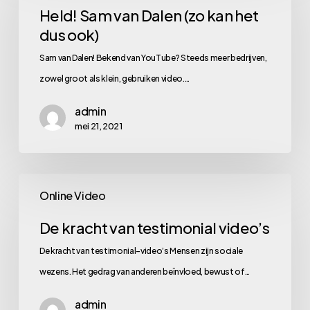
van
Held! Sam van Dalen (zo kan het
dus ook)
Dalen
(zo
Sam van Dalen! Bekend van YouTube? Steeds meer bedrijven,
kan
zowel groot als klein, gebruiken video.…
het
admin
dus
mei 21, 2021
ook)
De
Online Video
kracht
van
De kracht van testimonial video’s
testimonial
De kracht van testimonial-video’s Mensen zijn sociale
video’s
wezens. Het gedrag van anderen beïnvloed, bewust of…
admin