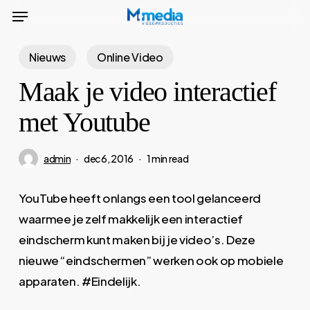
Menu
Skip
to
main
Nieuws
Online Video
content
Maak je video interactief
met Youtube
admin
dec 6, 2016
1 min read
YouTube heeft onlangs een tool gelanceerd
waarmee je zelf makkelijk een interactief
eindscherm kunt maken bij je video’s. Deze
nieuwe “eindschermen” werken ook op mobiele
apparaten. #Eindelijk.