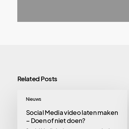
Related Posts
Social
Nieuws
Media
video
Social Media video laten maken
– Doen of niet doen?
laten
maken