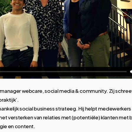
immanager webcare, social media & community. Zij schree
raktijk’.
hankelijk social business strateeg. Hij helpt medewerkers
 het versterken van relaties met (potentiële) klanten met 
gie en content.