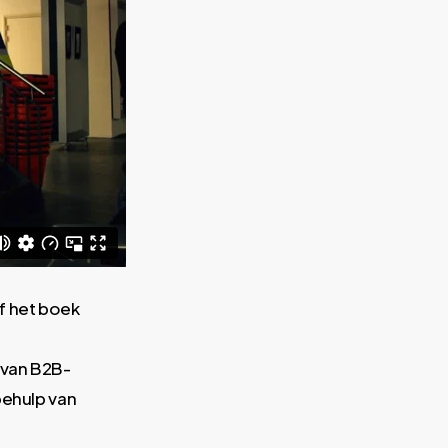
f het boek
 van B2B-
behulp van