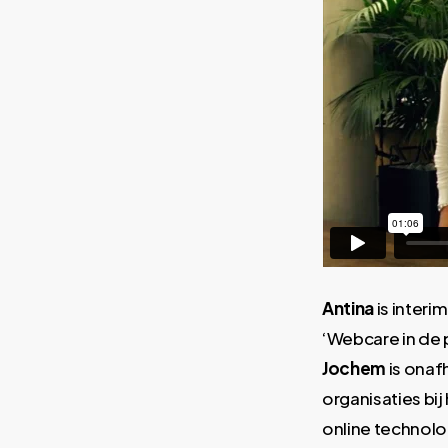
Antina
is inter
‘Webcare in de p
Jochem
is onaf
organisaties bij
online technolo