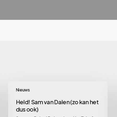
Held!
Nieuws
Sam
van
Held! Sam van Dalen (zo kan het
dus ook)
Dalen
(zo