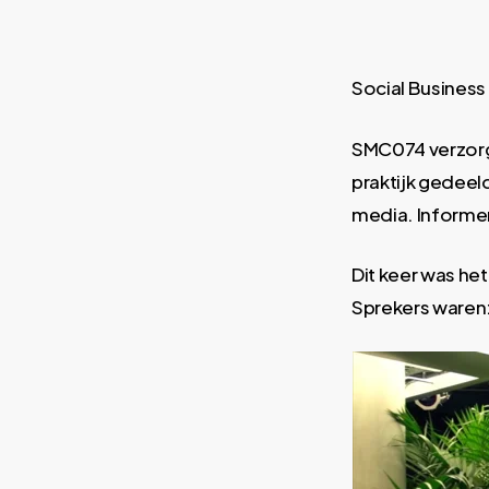
Social Busines
SMC074 verzorg
praktijk gedeel
media. Informer
Dit keer was he
Sprekers waren: