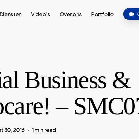
Diensten
Video’s
Over ons
Portfolio
ial Business &
care! – SMC0
t 30, 2016
1 min read