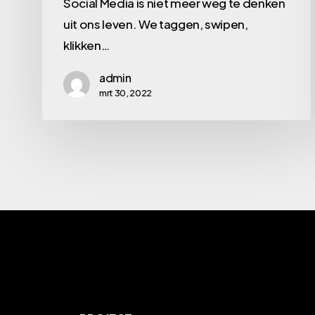
Social Media is niet meer weg te denken
–
uit ons leven. We taggen, swipen,
Doen
klikken…
of
admin
niet
mrt 30, 2022
doen?