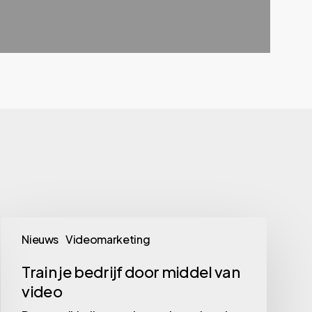
Train
Nieuws
Videomarketing
je
bedrijf
Train je bedrijf door middel van
video
door
middel