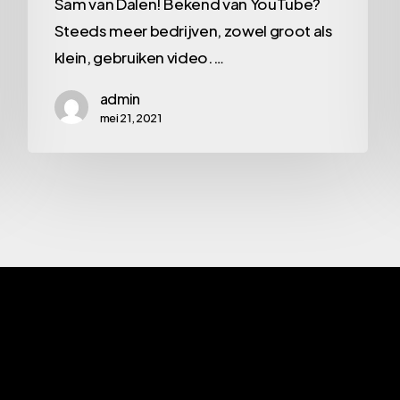
Sam van Dalen! Bekend van YouTube?
kan
Steeds meer bedrijven, zowel groot als
het
klein, gebruiken video.…
dus
admin
ook)
mei 21, 2021