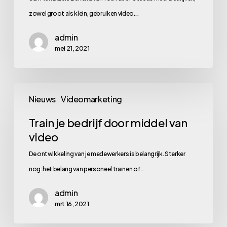
kan
zowel groot als klein, gebruiken video.…
het
admin
dus
mei 21, 2021
ook)
Train
Nieuws
Videomarketing
je
bedrijf
Train je bedrijf door middel van
video
door
middel
De ontwikkeling van je medewerkers is belangrijk. Sterker
van
nog: het belang van personeel trainen of…
video
admin
mrt 16, 2021