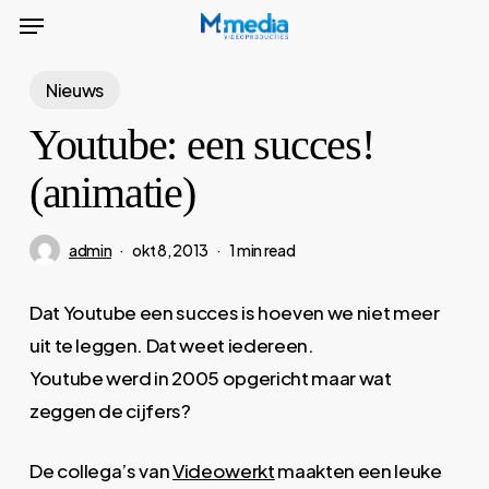
Menu
Skip
to
main
Nieuws
content
Youtube: een succes!
(animatie)
admin
okt 8, 2013
1 min read
Dat Youtube een succes is hoeven we niet meer
uit te leggen. Dat weet iedereen.
Youtube werd in 2005 opgericht maar wat
zeggen de cijfers?
De collega’s van
Videowerkt
maakten een leuke