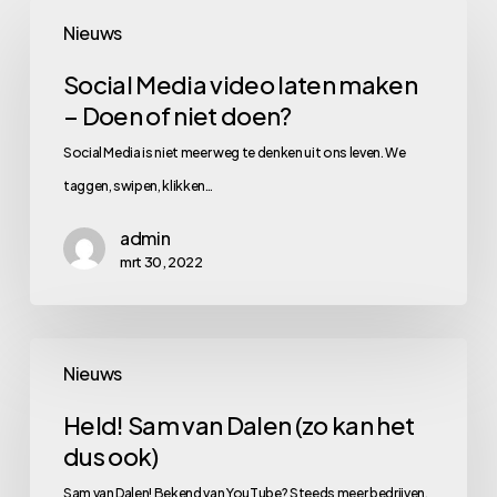
Social
Nieuws
Media
video
Social Media video laten maken
– Doen of niet doen?
laten
maken
Social Media is niet meer weg te denken uit ons leven. We
–
taggen, swipen, klikken…
Doen
admin
of
mrt 30, 2022
niet
doen?
Held!
Nieuws
Sam
van
Held! Sam van Dalen (zo kan het
dus ook)
Dalen
(zo
Sam van Dalen! Bekend van YouTube? Steeds meer bedrijven,