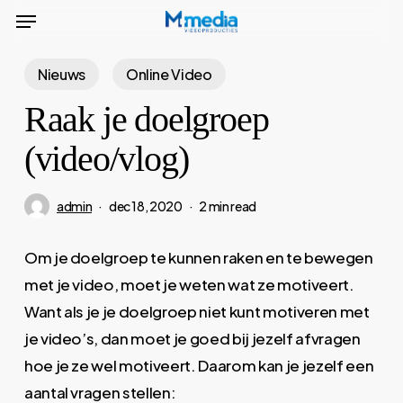
Menu
Skip
to
main
Nieuws
Online Video
content
Raak je doelgroep
(video/vlog)
admin
dec 18, 2020
2 min read
Om je doelgroep te kunnen raken en te bewegen
met je video, moet je weten wat ze motiveert.
Want als je je doelgroep niet kunt motiveren met
je video’s, dan moet je goed bij jezelf afvragen
hoe je ze wel motiveert. Daarom kan je jezelf een
aantal vragen stellen: