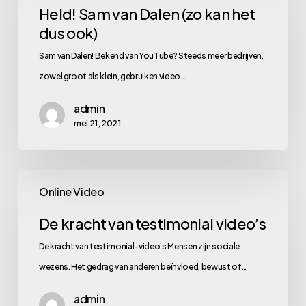
van
Held! Sam van Dalen (zo kan het
dus ook)
Dalen
(zo
Sam van Dalen! Bekend van YouTube? Steeds meer bedrijven,
kan
zowel groot als klein, gebruiken video.…
het
admin
dus
mei 21, 2021
ook)
De
Online Video
kracht
van
De kracht van testimonial video’s
testimonial
De kracht van testimonial-video’s Mensen zijn sociale
video’s
wezens. Het gedrag van anderen beïnvloed, bewust of…
admin