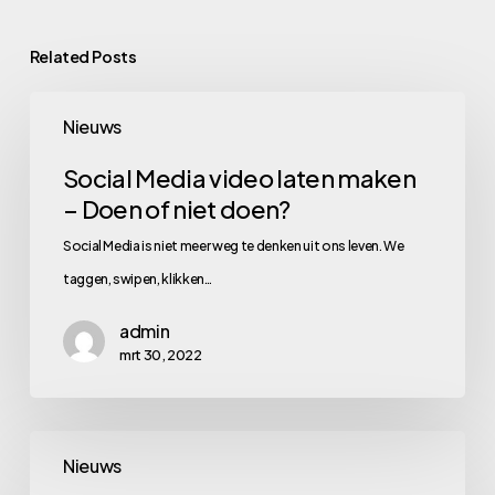
Related Posts
Social
Nieuws
Media
video
Social Media video laten maken
– Doen of niet doen?
laten
maken
Social Media is niet meer weg te denken uit ons leven. We
–
taggen, swipen, klikken…
Doen
admin
of
mrt 30, 2022
niet
doen?
Held!
Nieuws
Sam