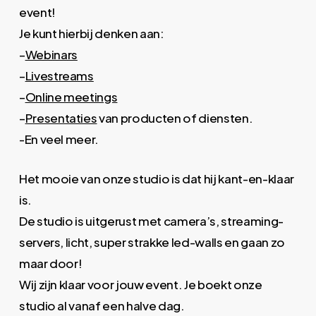
event!
Je kunt hierbij denken aan:
–
Webinars
–
Livestreams
–
Online meetings
–
Presentaties
van producten of diensten.
-En veel meer.
Het mooie van onze studio is dat hij kant-en-klaar
is.
De studio is uitgerust met camera’s, streaming-
servers, licht, super strakke led-walls en gaan zo
maar door!
Wij zijn klaar voor jouw event. Je boekt onze
studio al vanaf een halve dag.