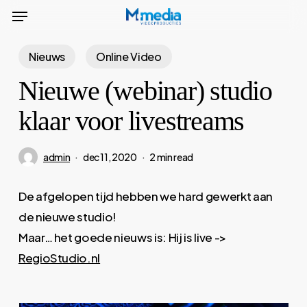
Menu
Skip
to
main
Nieuws
Online Video
content
Nieuwe (webinar) studio
klaar voor livestreams
admin
dec 11, 2020
2 min read
De afgelopen tijd hebben we hard gewerkt aan
de nieuwe studio!
Maar… het goede nieuws is: Hij is live ->
RegioStudio.nl