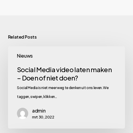
Related Posts
Social
Nieuws
Media
video
Social Media video laten maken
– Doen of niet doen?
laten
maken
Social Media is niet meer weg te denken uit ons leven. We
–
taggen, swipen, klikken…
Doen
admin
of
mrt 30, 2022
niet
doen?