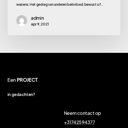
video’s
wezens. Het gedrag van anderen beïnvloed, bewust of…
admin
apr 9, 2021
Een
PROJECT
in gedachten?
Neem contact op
+31742594377