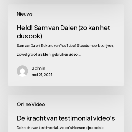
Held!
Nieuws
Sam
van
Held! Sam van Dalen (zo kan het
dus ook)
Dalen
(zo
Sam van Dalen! Bekend van YouTube? Steeds meer bedrijven,
kan
zowel groot als klein, gebruiken video.…
het
admin
dus
mei 21, 2021
ook)
De
Online Video
kracht
van
De kracht van testimonial video’s
testimonial
De kracht van testimonial-video’s Mensen zijn sociale